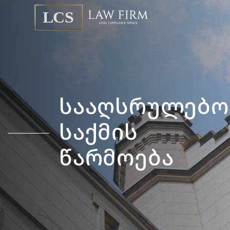
სააღსრულებო
საქმის
წარმოება